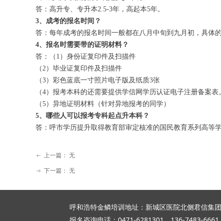
答：高升专、专升本2.5-3年，高起本5年。
3、成考的报名时间？
答：每年成考的报名时间一般都在八月中旬到九月初，具体
4、报名时需要带的证明材料？
答：（1）身份证复印件及扫描件
（2）毕业证复印件及扫描件
（3）彩色蓝底一寸照片电子版及纸质3张
（4）报考本科的还需要提供学信网学历认证电子注册备案表
（5）异地证明材料（针对异地报考的同学）
5、哪些人可以报考专科起点升本科？
答：呼市学历提升取得教育部审定核准的国民教育系列高等
上一篇：
无
ꂃ
下一篇：
无
ꁹ
呼和浩特金鳞培训地址：新城区医院北侧君信集
报名咨询电话：0471-6281301、136-7483-6661