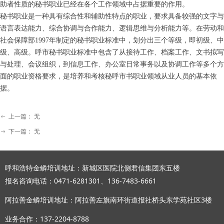
助者性质的秘书职业已经在各个工作领域中占据重要的作用。
秘书职业是一种具有综合性和辅助性特点的职业，要求具备较强的文字与
语言表达能力、综合协调与合作能力、逻辑思维与分析能力等。在劳动和
社会保障部1997年制定的秘书职业标准中，划分出三个等级，即初级、中
级、高级。呼市秘书职业标准中包含了从接待工作、档案工作、文书拟写
与处理、会议组织，到信息工作、办公室日常事务以及协调工作等多个方
面的职业资格要求，是培养和考核秘呼市书职业领域从业人员的基本依
据。
上一篇：
无
ꂃ
下一篇：
无
ꁹ
呼和浩特金鳞培训地址：新城区医院北侧君信集团东五楼
报名咨询电话：0471-6281301、136-7483-6661
阿拉善金鳞培训地址：阿拉善左旗南环街道报社桥头东学苑社区3楼
业务合作：137-2204-8788